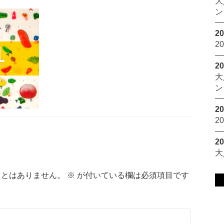
大
ン
20
2
20
大
ン
20
2
20
大
ことはありません。
※
が付いている欄は必須項目です