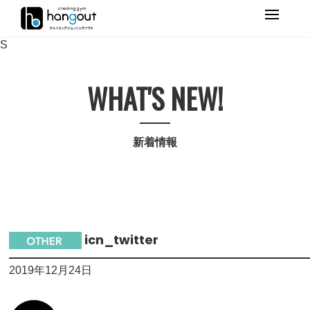
Primary
Menu
S
WHAT'S NEW!
新着情報
icn_twitter
2019年12月24日