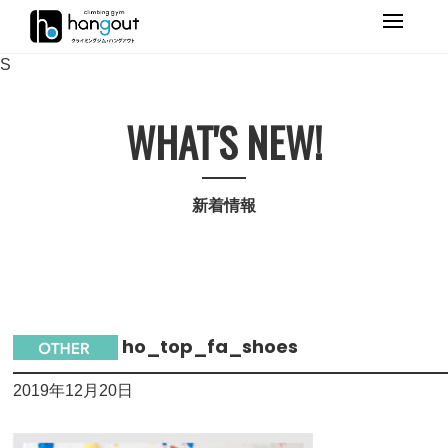
Primary
Menu
S
WHAT'S NEW!
新着情報
ho_top_fa_shoes
2019年12月20日