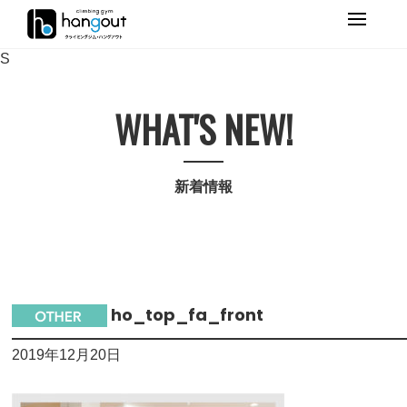
Primary
Menu
S
WHAT'S NEW!
新着情報
ho_top_fa_front
2019年12月20日