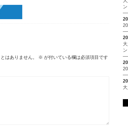
大
ン
20
2
20
大
ン
ことはありません。
※
が付いている欄は必須項目です
20
2
20
大