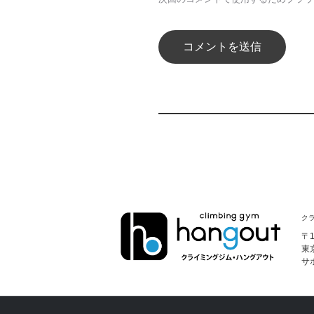
クラ
〒1
東
サ