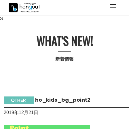
Primary
Menu
S
WHAT'S NEW!
新着情報
ho_kids_bg_point2
2019年12月21日