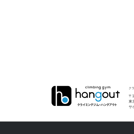
クラ
〒1
東
サ