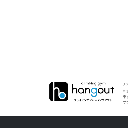
クラ
〒1
東
サ