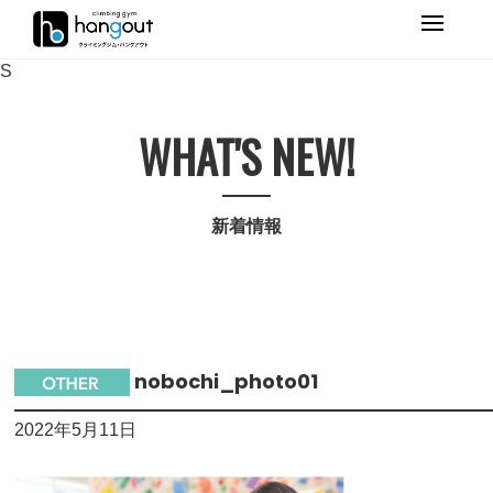
Primary
Menu
S
WHAT'S NEW!
新着情報
nobochi_photo01
2022年5月11日