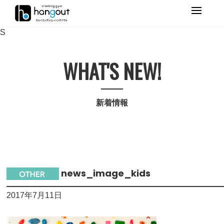
Primary
Menu
S
WHAT'S NEW!
新着情報
news_image_kids
2017年7月11日