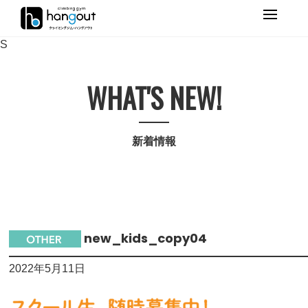
Primary
Menu
S
WHAT'S NEW!
新着情報
new_kids_copy04
2022年5月11日