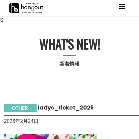
Primary
Menu
S
WHAT'S NEW!
新着情報
ladys_ticket_2026
2026年2月24日