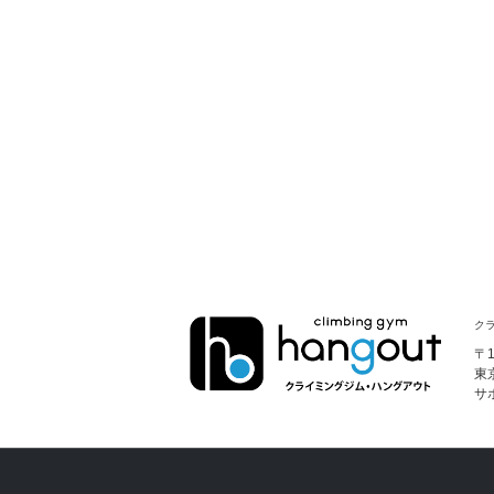
クラ
〒1
東
サ