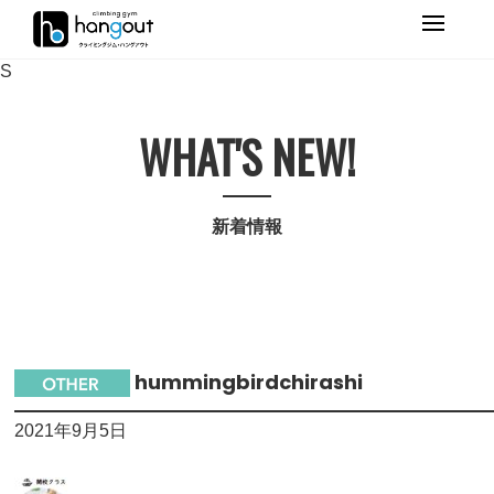
Primary
Menu
S
WHAT'S NEW!
新着情報
hummingbirdchirashi
2021年9月5日