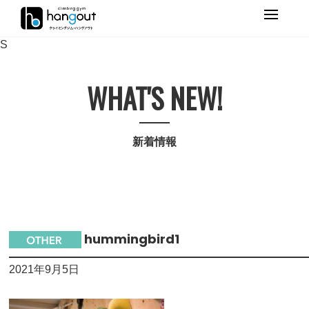
Primary
Menu
S
WHAT'S NEW!
新着情報
hummingbird1
2021年9月5日