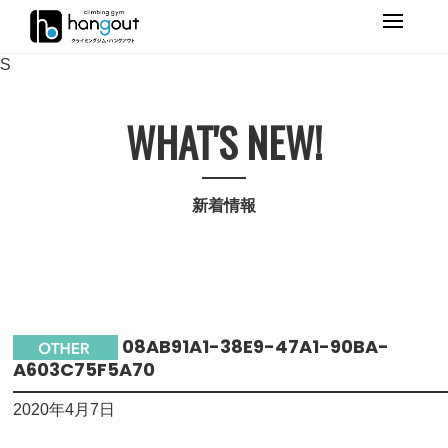
Primary
Menu
S
WHAT'S NEW!
新着情報
08AB91A1-38E9-47A1-90BA-
A603C75F5A70
2020年4月7日