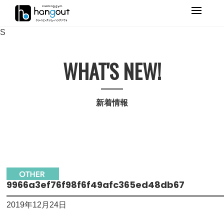
Primary
Menu
S
WHAT'S NEW!
新着情報
9966a3ef76f98f6f49afc365ed48db67
2019年12月24日