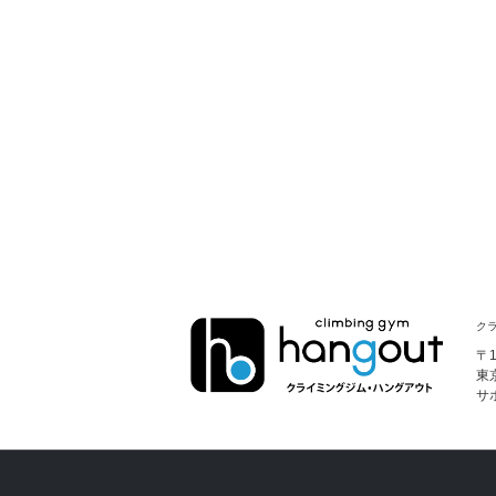
クラ
〒1
東
サ