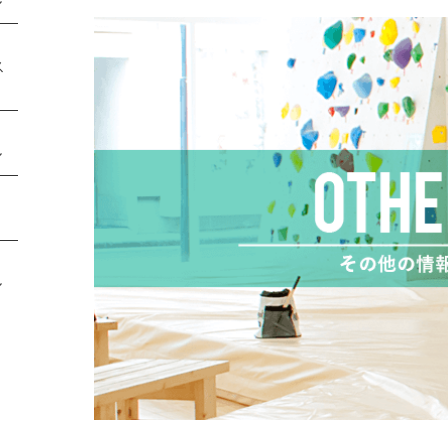
ル
ス
ル
ル