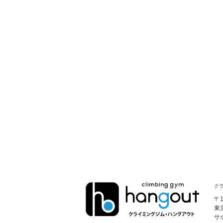
クラ
〒1
東
サ